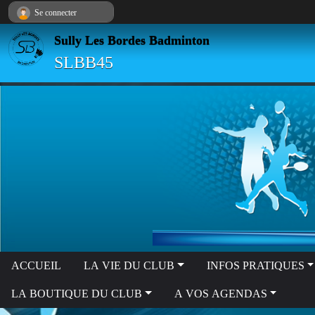
Panneau de gestion des cookies
Se connecter
Sully Les Bordes Badminton
SLBB45
ACCUEIL
LA VIE DU CLUB
INFOS PRATIQUES
LA BOUTIQUE DU CLUB
A VOS AGENDAS