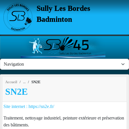
Panneau de gestion des cookies
Sully Les Bordes
Badminton
Accueil
SN2E
SN2E
Site internet : https://sn2e.fr/
Traitement, nettoyage industriel, peinture extérieure et préservation
des bâtiments.